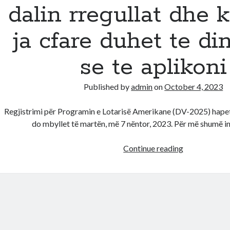
dalin rregullat dhe kr
ja cfare duhet te di
se te aplikoni
Published by
admin
on
October 4, 2023
Regjistrimi për Programin e Lotarisë Amerikane (DV-2025) hapet
do mbyllet të martën, më 7 nëntor, 2023. Për më shumë 
Lotaria
Continue reading
Amerikane
DV-
2025
dalin
rregullat
dhe