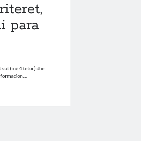
iteret,
ni para
 sot (më 4 tetor) dhe
informacion,…