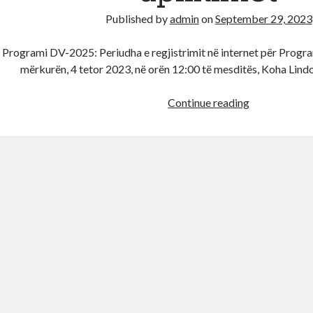
Published by
admin
on
September 29, 2023
Programi DV-2025: Periudha e regjistrimit në internet për Progr
mërkurën, 4 tetor 2023, në orën 12:00 të mesditës, Koha Lin
Lotaria
Continue reading
amerikane
DV-
2025,
publikohet
data,
ja
kur
nisin
aplikimet