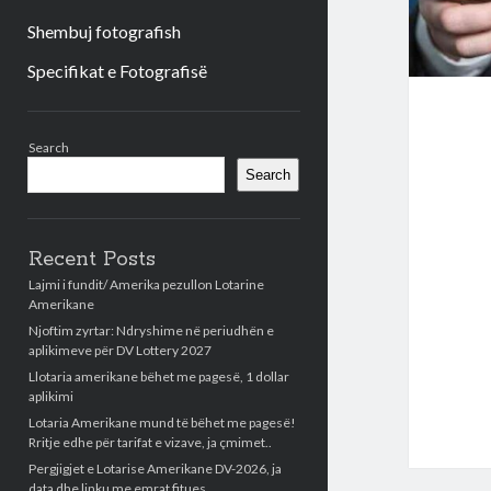
Shembuj fotografish
Specifikat e Fotografisë
Sidebar
Search
Search
Recent Posts
Lajmi i fundit/ Amerika pezullon Lotarine
Amerikane
Njoftim zyrtar: Ndryshime në periudhën e
aplikimeve për DV Lottery 2027
Llotaria amerikane bëhet me pagesë, 1 dollar
aplikimi
Lotaria Amerikane mund të bëhet me pagesë!
Rritje edhe për tarifat e vizave, ja çmimet..
Pergjigjet e Lotarise Amerikane DV-2026, ja
data dhe linku me emrat fitues