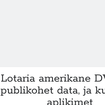
kriteret,
ja
cfare
duhet
te
dini
para
se
te
aplikoni
Lotaria amerikane D
publikohet data, ja k
aplikimet