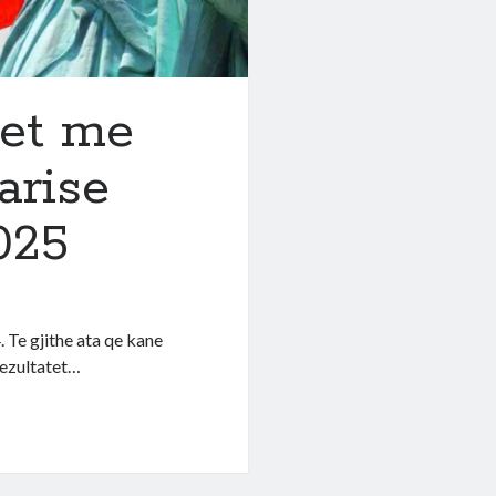
jet me
arise
025
 Te gjithe ata qe kane
rezultatet…