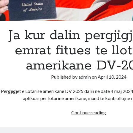
Ja kur dalin pergjig
emrat fitues te llot
amerikane DV-2
Published by
admin
on
April 10, 2024
Pergjigjet e Lotarise amerikane DV 2025 dalin ne date 4 maj 2024.
aplikuar per lotarine amerikane, mund te kontrollojne 
Ja
Continue reading
kur
dalin