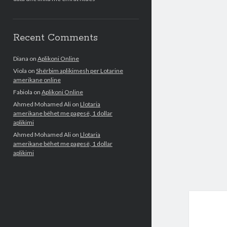
Recent Comments
Diana
on
Aplikoni Online
Viola
on
Shërbim aplikimesh per Lotarine
amerikane online
Fabiola
on
Aplikoni Online
Ahmed Mohamed Ali
on
Llotaria
amerikane bëhet me pagesë, 1 dollar
aplikimi
Ahmed Mohamed Ali
on
Llotaria
amerikane bëhet me pagesë, 1 dollar
aplikimi