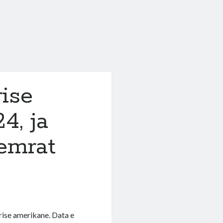
rise
4, ja
emrat
arise amerikane. Data e