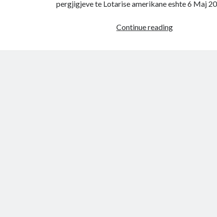
pergjigjeve te Lotarise amerikane eshte 6 Maj 2
Pergjigjet
Continue reading
e
Lotarise
Amerikane
DV-
2024,
ja
data
dhe
linku
me
emrat
fitues