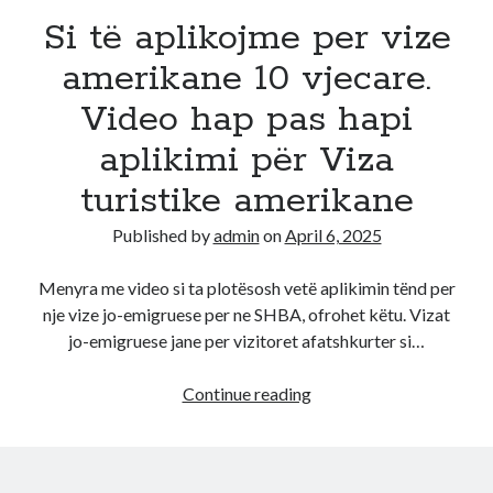
Si të aplikojme per vize
Diana
on
Aplikoni Online
amerikane 10 vjecare.
Viola
on
Shërbim aplikimesh per Lotarine amerikane online
Fabiola
on
Aplikoni Online
Video hap pas hapi
Ahmed Mohamed Ali
on
Llotaria amerikane bëhet me pagesë, 1
dollar aplikimi
aplikimi për Viza
Ahmed Mohamed Ali
on
Llotaria amerikane bëhet me pagesë, 1
turistike amerikane
dollar aplikimi
Published by
admin
on
April 6, 2025
Menyra me video si ta plotësosh vetë aplikimin tënd per
nje vize jo-emigruese per ne SHBA, ofrohet këtu. Vizat
jo-emigruese jane per vizitoret afatshkurter si…
Si
Continue reading
të
aplikojme
per