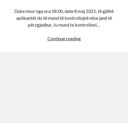
Duke nisur nga ora 18:00, date 8 maj 2021, të gjithë
aplikantët do të mund të kontrollojnë nëse janë të
përzgjedhur. Ju mund te kontrolloni…
Njoftimi
Continue reading
nga
Departamenti
Amerikan
i
Shtetit
ja
si
ta
mësoni
nëse
jeni
fitues
i