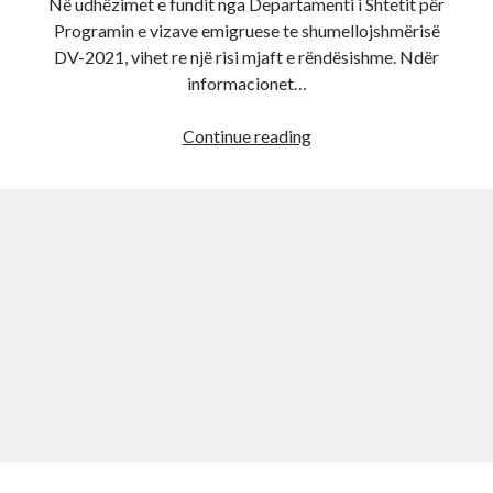
Në udhëzimet e fundit nga Departamenti i Shtetit për
Programin e vizave emigruese te shumellojshmërisë
DV-2021, vihet re një risi mjaft e rëndësishme. Ndër
informacionet…
RISI
Continue reading
të
rëndësishme
për
Lotarinë
Amerikane
DV-
2021.
Çdo
aplikant
duhet
të
ketë
pasaportë