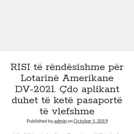
emrat
fitues
për
lotarinë
amerikane
DV-
2022
RISI të rëndësishme për
Lotarinë Amerikane
DV-2021. Çdo aplikant
duhet të ketë pasaportë
të vlefshme
Published by
admin
on
October 1, 2019