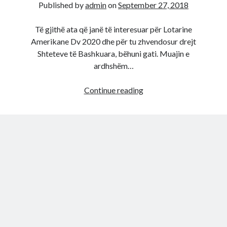
Published by
admin
on
September 27, 2018
Të gjithë ata që janë të interesuar për Lotarine
Amerikane Dv 2020 dhe për tu zhvendosur drejt
Shteteve të Bashkuara, bëhuni gati. Muajin e
ardhshëm…
Del
Continue reading
data
zyrtare/
Ja
kur
nisin
aplikimet
për
Lotarinë
Amerikane
DV
2020