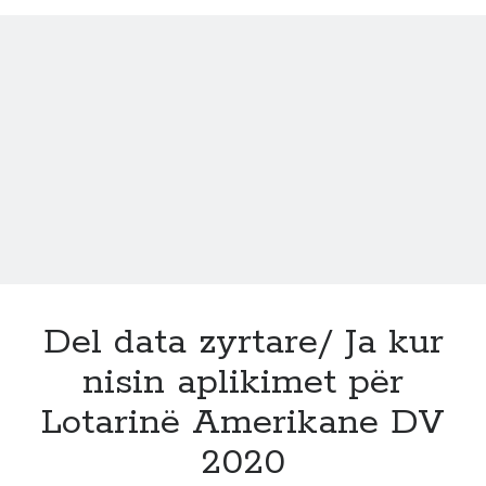
dalin
përgjigjet
e
Lotarise
Amerikane
Del data zyrtare/ Ja kur
nisin aplikimet për
Lotarinë Amerikane DV
2020