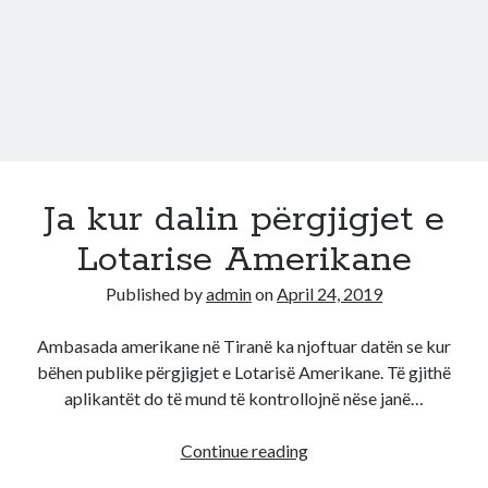
tjetër
që
duhet
të
ndiqni
Ja kur dalin përgjigjet e
Lotarise Amerikane
Published by
admin
on
April 24, 2019
Ambasada amerikane në Tiranë ka njoftuar datën se kur
bëhen publike përgjigjet e Lotarisë Amerikane. Të gjithë
aplikantët do të mund të kontrollojnë nëse janë…
Ja
Continue reading
kur