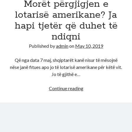
Morët përgjigjen e
për
fituesit
lotarisë amerikane? Ja
e
hapi tjetër që duhet të
Lotarisë
Amerikane
ndiqni
Published by
admin
on
May 10, 2019
Që nga data 7 maj, shqiptarët kanë nisur të mësojnë
nëse janë fitues apo jo të lotarisë amerikane për këtë vit.
Jo të gjithë e…
Morët
Continue reading
përgjigjen
e
lotarisë
amerikane?
Ja
hapi