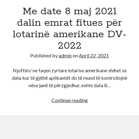
Lotarise
Me date 8 maj 2021
amerikane
dalin emrat fitues për
lotarinë amerikane DV-
2022
Published by
admin
on
April 22, 2021
Njoftim/ ne faqen zyrtare lotarise amerikane shihet se
data kur të gjithë aplikantët do të mund të kontrollojnë
nëse janë të përzgjedhur, eshte data 8…
Me
Continue reading
date
8
maj
2021
dalin