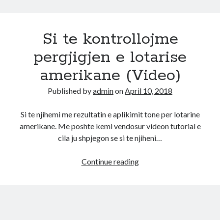
Si te kontrollojme
pergjigjen e lotarise
amerikane (Video)
Published by
admin
on
April 10, 2018
Si te njihemi me rezultatin e aplikimit tone per lotarine
amerikane. Me poshte kemi vendosur videon tutorial e
cila ju shpjegon se si te njiheni…
Si
Continue reading
te
kontrollojme
pergjigjen
e
lotarise