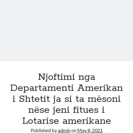
vize
amerikane
10
vjecare.
Video
hap
pas
hapi
aplikimi
për
Viza
Njoftimi nga
turistike
Departamenti Amerikan
amerikane
i Shtetit ja si ta mësoni
nëse jeni fitues i
Lotarise amerikane
Published by
admin
on
May 8, 2021