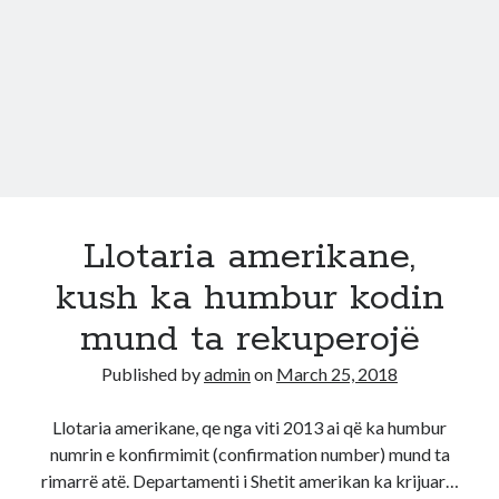
amerikane
(Video)
Llotaria amerikane,
kush ka humbur kodin
mund ta rekuperojë
Published by
admin
on
March 25, 2018
Llotaria amerikane, qe nga viti 2013 ai që ka humbur
numrin e konfirmimit (confirmation number) mund ta
rimarrë atë. Departamenti i Shetit amerikan ka krijuar…