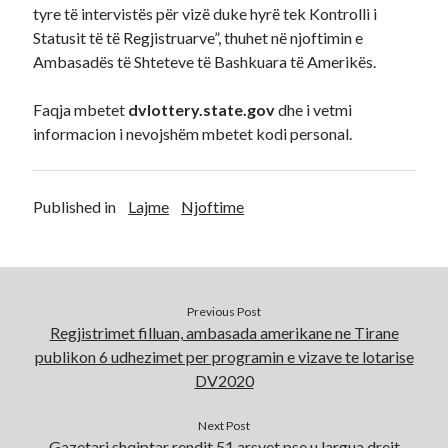
tyre të intervistës për vizë duke hyrë tek Kontrolli i
Statusit të të Regjistruarve”, thuhet në njoftimin e
Ambasadës të Shteteve të Bashkuara të Amerikës.
Faqja mbetet
dvlottery.state.gov
dhe i vetmi
informacion i nevojshëm mbetet kodi personal.
Published in
Lajme
Njoftime
Previous Post
Regjistrimet filluan, ambasada amerikane ne Tirane
publikon 6 udhezimet per programin e vizave te lotarise
DV2020
Next Post
Gazetari shqiptar rendit 51 arsyet pse u largua drejt