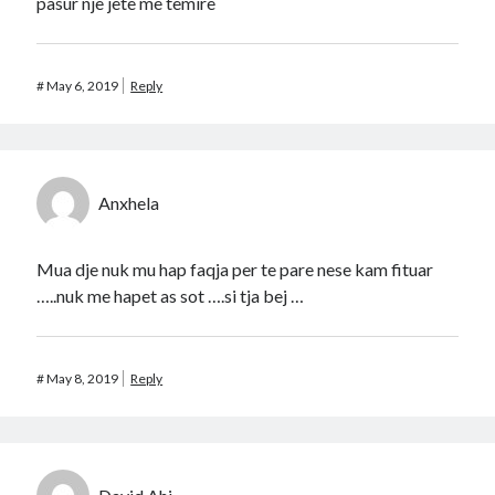
pasur nje jete me temire
#
May 6, 2019
Reply
Anxhela
Mua dje nuk mu hap faqja per te pare nese kam fituar
…..nuk me hapet as sot ….si tja bej …
#
May 8, 2019
Reply