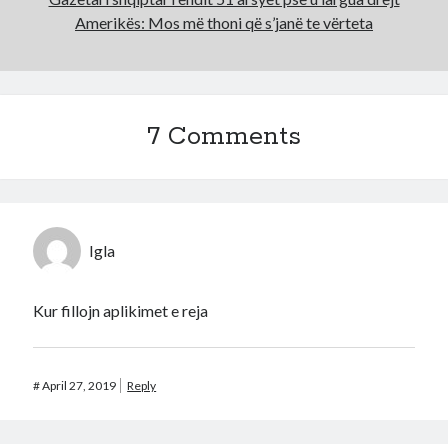
Amerikës: Mos më thoni që s’janë te vërteta
7 Comments
Igla
Kur fillojn aplikimet e reja
#
April 27, 2019
Reply