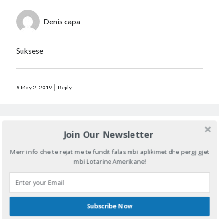
Denis capa
Suksese
#
May 2, 2019
Reply
Join Our Newsletter
Emanuel gjoka
Merr info dhe te rejat me te fundit falas mbi aplikimet dhe pergjigjet
mbi Lotarine Amerikane!
Due te largohem nga shqiperia qe te Kem nje te ardhme
me te mir
Subscribe Now
#
May 2, 2019
Reply