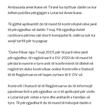
Ambasada amerikane në Tiranë ka njoftuar datën se kur
Diana
on
Aplikoni Online
bëhen publike përgjigjet e Lotarisë Amerikane.
Viola
on
Shërbim aplikimesh per Lotarine amerikane online
Fabiola
on
Aplikoni Online
Të gjithë aplikantët do të mund të kontrollojnë nëse janë
Ahmed Mohamed Ali
on
Llotaria amerikane bëhet me pagesë, 1
të përzgjedhur në datën 7 maj. Përzgjedhja është
dollar aplikimi
rastësore përmes një shorti kompjuterik, ndërsa nuk ka
Ahmed Mohamed Ali
on
Llotaria amerikane bëhet me pagesë, 1
dollar aplikimi
asnjë tarifë për tu paguar.
“Duke filluar nga 7 maji 2019, për të parë nëse janë
përzgjedhur, të regjistruarit e DV-2020 do të mund të
përdorin numrin e tyre unik të konfirmimit të dhënë në
regjistrim duke kontrolluar online Kontrollin e Statusit
të të Regjistruarve në faqen zyrtare të E-DV-së.
Kontrolli i Statusit të të Regjistruarve do të informojë
pjesëmarrësit e përzgjedhur se si të aplikojnë për vizën
e Lotarisë për veten e tyre dhe anëtarët e familjes së
tyre. Të përzgjedhurit do të mund të mësojnë datën e