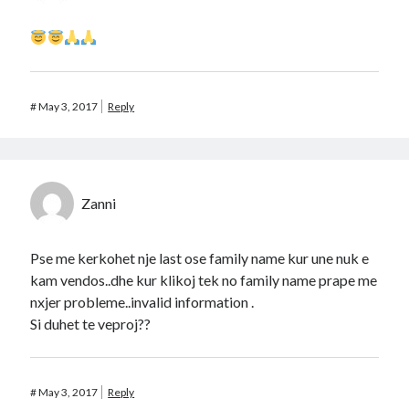
#
May 3, 2017
Reply
Zanni
Pse me kerkohet nje last ose family name kur une nuk e
kam vendos..dhe kur klikoj tek no family name prape me
nxjer probleme..invalid information .
Si duhet te veproj??
#
May 3, 2017
Reply