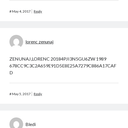
#
May 4, 2017
Reply
lorenc zenunaj
ZENUNAJ,LORENC 20184PJI3N5GU6ZW 1989
678CC9C3C2A659E91D5E8E25A7279C886A17CAF
D
#
May 5, 2017
Reply
Bledi