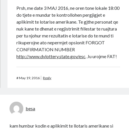
Prsh, me date 3 MAJ 2016, ne oren tone lokale 18:00
do tjete e mundur te kontrollohen pergjigjet e
aplikimit te lotarise amerikane. Te gjthe personat qe
nuk kane te dhenat e regjistrimit fillestar te ruajtura
per tu njohur me rezultatin e lotarise do te mund ti
rikuperojne ato nepermjet opsionit FORGOT
CONFIRMATION NUMBER
http://www.dvlottery.state.gov/esc
. Ju urojme FAT!
#
May 19, 2016
Reply
besa
kam humbur kodin e aplikimit te llotaris amerikane si