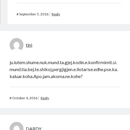
#
September 5, 2016
Reply
tini
ju.lutem.shume.nuk.mund.ta.gjej.kodin.e.konfirmimit.si.
mund.tia.bej.te.shikoj.pergjigjen.e.llotarise.edhe.pse.ka.
kaluar.koha.Apo.jam.akoma.ne.kohe?
#
October 4, 2016
Reply
DARDY