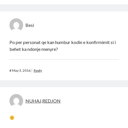
Besi
Po per personat qe kan humbur kodin e konfirmimit si i
behet ka ndonje menyre?
#
May 3, 2016
Reply
NUHAJ,REDJON