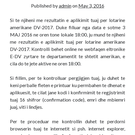
Published by
admin
on
May 3, 2016
Diana
on
Aplikoni Online
Viola
on
Shërbim aplikimesh per Lotarine amerikane online
Si te njiheni me rezultatin e aplikimit tuaj per lotarine
Fabiola
on
Aplikoni Online
amerikane DV-2017. Duke filluar nga data e sotme 3
Ahmed Mohamed Ali
on
Llotaria amerikane bëhet me pagesë, 1
MAJ 2016 ne oren tone lokale 18:00, ju mund te njiheni
dollar aplikimi
me rezultatin e aplikimit tuaj per lotarine amerikane
Ahmed Mohamed Ali
on
Llotaria amerikane bëhet me pagesë, 1
DV-2017. Kontrolli behet online ne webfaqen eltronike
dollar aplikimi
E-DV zyrtare te departamentit te shtetit amerikan, e
cila do te jete aktive ne oren 18:00.
Si fillim, per te kontrolluar pergjigjen tuaj, ju duhet te
keni perballe fleten e printuar ku permbahen te dhenat e
aplikuesit, te cilat jane kodi i konfirmimit te regjistrimit
tuaj 16 shifror (confirmation code), emri dhe mbiemri
juaj, viti i lindjes.
Per te proceduar me kontrollin duhet te perdorni
browserin tuaj te internetit si psh. internet explorer,