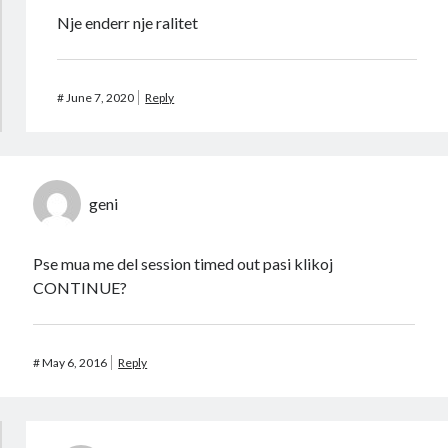
Nje enderr nje ralitet
#
June 7, 2020
Reply
geni
Pse mua me del session timed out pasi klikoj
CONTINUE?
#
May 6, 2016
Reply