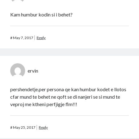
Kam humbur kodin si i behet?
#
May 7, 2017
Reply
ervin
pershendetje.per persona qe kan humbur kodet e llotos
cfar mund te behet ne qoft se di nanjeri se si mund te
veproj me ktheni perfjigje flm!!!
#
May 25, 2017
Reply