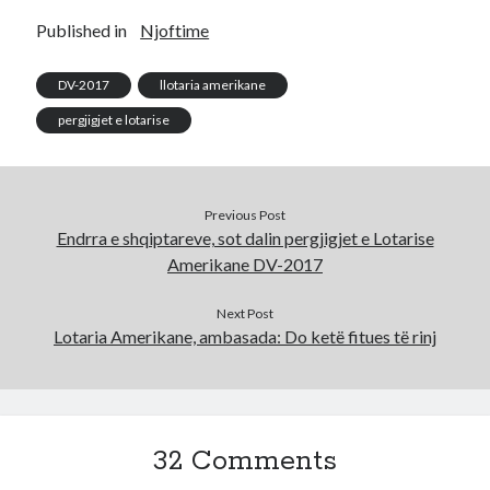
Published in
Njoftime
DV-2017
llotaria amerikane
pergjigjet e lotarise
Previous Post
Endrra e shqiptareve, sot dalin pergjigjet e Lotarise
Amerikane DV-2017
Next Post
Lotaria Amerikane, ambasada: Do ketë fitues të rinj
32 Comments