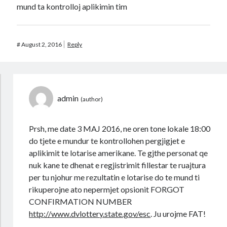
mund ta kontrolloj aplikimin tim
#
August 2, 2016
Reply
admin
Prsh, me date 3 MAJ 2016, ne oren tone lokale 18:00
do tjete e mundur te kontrollohen pergjigjet e
aplikimit te lotarise amerikane. Te gjthe personat qe
nuk kane te dhenat e regjistrimit fillestar te ruajtura
per tu njohur me rezultatin e lotarise do te mund ti
rikuperojne ato nepermjet opsionit FORGOT
CONFIRMATION NUMBER
http://www.dvlottery.state.gov/esc
. Ju urojme FAT!