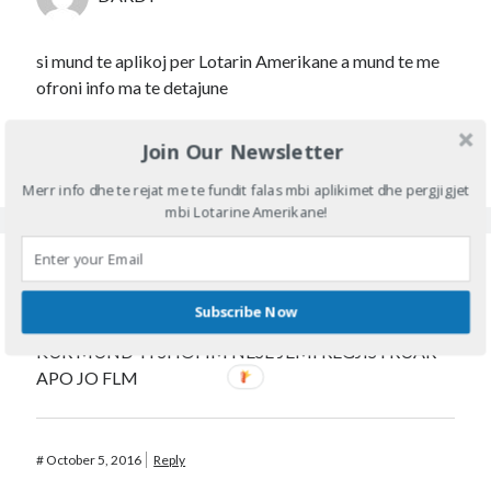
si mund te aplikoj per Lotarin Amerikane a mund te me
ofroni info ma te detajune
Join Our Newsletter
#
October 4, 2016
Reply
Merr info dhe te rejat me te fundit falas mbi aplikimet dhe pergjigjet
mbi Lotarine Amerikane!
KLAUDJO
Subscribe Now
KUR MUND TI SHOFIM NESE JEMI REGJISTRUAR
APO JO FLM
#
October 5, 2016
Reply