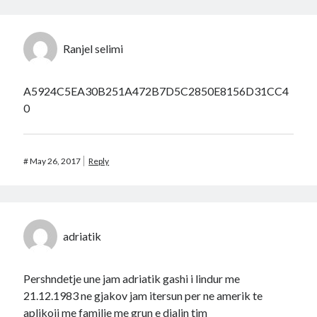
Ranjel selimi
A5924C5EA30B251A472B7D5C2850E8156D31CC4
0
#
May 26, 2017
Reply
adriatik
Pershndetje une jam adriatik gashi i lindur me
21.12.1983 ne gjakov jam itersun per ne amerik te
aplikoji me familje me grun e djalin tim