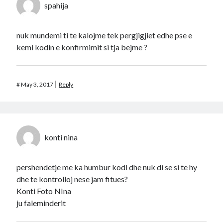
spahija
nuk mundemi ti te kalojme tek pergjigjiet edhe pse e
kemi kodin e konfirmimit si tja bejme ?
#
May 3, 2017
Reply
konti nina
pershendetje me ka humbur kodi dhe nuk di se si te hy
dhe te kontrolloj nese jam fitues?
Konti Foto NIna
ju faleminderit