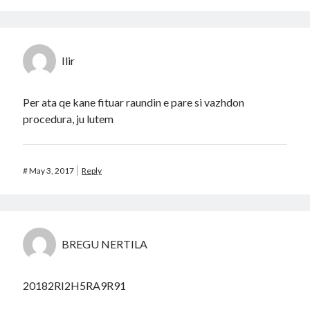
Ilir
Per ata qe kane fituar raundin e pare si vazhdon
procedura, ju lutem
#
May 3, 2017
Reply
BREGU NERTILA
20182RI2H5RA9R91