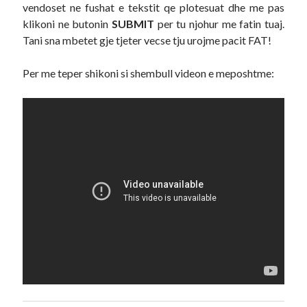
vendoset ne fushat e tekstit qe plotesuat dhe me pas
klikoni ne butonin
SUBMIT
per tu njohur me fatin tuaj.
Tani sna mbetet gje tjeter vecse tju urojme pacit FAT!
Per me teper shikoni si shembull videon e meposhtme: