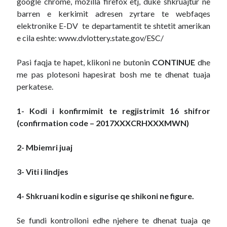
google chrome, mozilla firefox etj, duke shkruajtur ne
barren e kerkimit adresen zyrtare te webfaqes
elektronike E-DV te departamentit te shtetit amerikan
e cila eshte: www.dvlottery.state.gov/ESC/
Pasi faqja te hapet, klikoni ne butonin
CONTINUE
dhe
me pas plotesoni hapesirat bosh me te dhenat tuaja
perkatese.
1- Kodi i konfirmimit te regjistrimit 16 shifror
(confirmation code – 2017XXXCRHXXXMWN)
2- Mbiemri juaj
3- Viti i lindjes
4- Shkruani kodin e sigurise qe shikoni ne figure.
Se fundi kontrolloni edhe njehere te dhenat tuaja qe