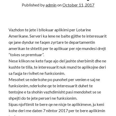
Published by
admin
on
October 11, 2017
Diana
on
Aplikoni Online
Viola
on
Shërbim aplikimesh per Lotarine amerikane online
Fabiola
on
Aplikoni Online
Ahmed Mohamed Ali
on
Llotaria amerikane bëhet me pagesë, 1
Vazhdon te jete i bllokuar aplikimi per Lotarine
dollar aplikimi
Amerikane. Serveri ka lene ne balte gjithe te interesuarit
Ahmed Mohamed Ali
on
Llotaria amerikane bëhet me pagesë, 1
qe jane dyndur ne faqen zyrtare te departamentin
dollar aplikimi
amerikan te shtetit per te aplikuar per nje mundesi drejt
“tokes se premtuar”.
Nese klikon ne kete faqe ajo del jashte sherbimit dhe ne
kushte te tilla, te interesuarit nuk mund te aplikojne deri
sa faqja te rivihet ne funksionim.
Mesohet se nderkohe po punohet per venien e saj ne
funksionim, nderkohe qe te interesuarit duhet te
tentojne e ta shohin vazhdimisht pasi mendohet se se
shpejti do te jete perseri ne funksionim.
Sipas njoftimit te bere qe ne nisje te aplikimeve, ju keni
kohe deri me daten 7 nëntor 2017 per te bere aplikimin