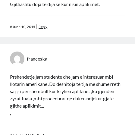
Gjithashtu doja te dija se kur nisin aplikimet.
#
June 10, 2015
Reply
franceska
Prshendetje jam studente dhe jam e interesuar mbi
llotarin amerikane .Do deshitoja te tija me shume rreth
saj ,si per shembull kur kryhen aplikinet ,ku gjenden
zyrat tuaja ,mbi procedurat qe duken ndjekur gjate
gjithe aplikimit,,,
,