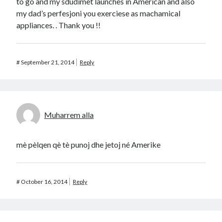
to go and my sdudimet launches in American and also
my dad’s perfesjoni you exerciese as machamical
appliances. . Thank you !!
#
September 21, 2014
Reply
Muharrem alla
mè pèlqen qè tè punoj dhe jetoj né Amerike
#
October 16, 2014
Reply