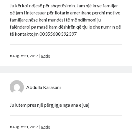
Ju kërkoi ndjesë për shqetësimin. Jam një krye familjar
që jam i interesuar për llotarin amerikane perdhi motive
familjare.nëse keni mundësi të më ndihmoni ju
falënderoi pa masë kam dëshirën që tju le dhe numrin që
të kontaktojm 00355688392397
#
August 21, 2017
Reply
Abdulla Karasani
Ju lutem pres një përgjigje nga ana e juaj
#
August 21, 2017
Reply