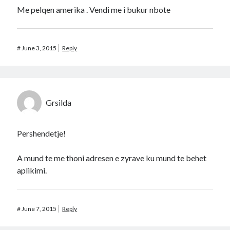
Me pelqen amerika . Vendi me i bukur nbote
#
June 3, 2015
Reply
Grsilda
Pershendetje!
A mund te me thoni adresen e zyrave ku mund te behet
aplikimi.
#
June 7, 2015
Reply