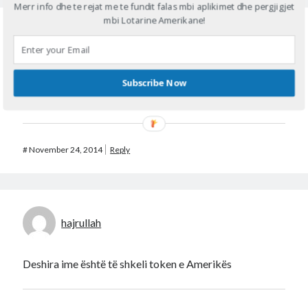
Merr info dhe te rejat me te fundit falas mbi aplikimet dhe pergjigjet
mbi Lotarine Amerikane!
Arben.Flora.Alba.Laura.Kevin
jam emigrant ne greqi dhe deshirojte jetoj ne Amerike
Subscribe Now
pershume arsye kryesorja eshte per nje jete me temire
#
November 24, 2014
Reply
hajrullah
Deshira ime është të shkeli token e Amerikës