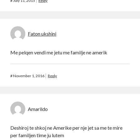
#
July 11, 2015
Reply
Faton ukshini
Me pelqen vendi me jetu me familje ne amerik
#
November 1, 2016
Reply
Amarildo
Deshiroj te shkoj ne Amerike per nje jet sa me te mire
per familjen time ju lutem