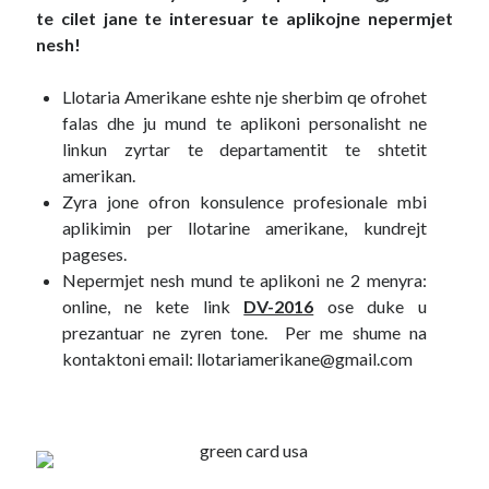
te cilet jane te interesuar te aplikojne nepermjet
nesh!
Diana
on
Aplikoni Online
Viola
on
Shërbim aplikimesh per Lotarine amerikane online
Fabiola
Llotaria Amerikane eshte nje sherbim qe ofrohet
on
Aplikoni Online
Ahmed Mohamed Ali
falas dhe ju mund te aplikoni personalisht ne
on
Llotaria amerikane bëhet me pagesë, 1
dollar aplikimi
linkun zyrtar te departamentit te shtetit
Ahmed Mohamed Ali
on
Llotaria amerikane bëhet me pagesë, 1
amerikan.
dollar aplikimi
Zyra jone ofron konsulence profesionale mbi
aplikimin per llotarine amerikane, kundrejt
pageses.
Nepermjet nesh mund te aplikoni ne 2 menyra:
online, ne kete link
DV-2016
ose duke u
prezantuar ne zyren tone. Per me shume na
kontaktoni email:
llotariamerikane@gmail.com