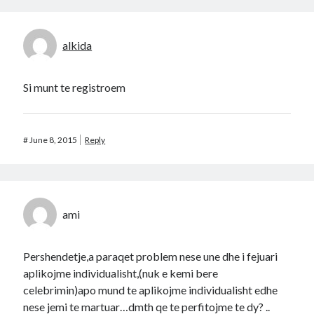
alkida
Si munt te registroem
#
June 8, 2015
Reply
ami
Pershendetje,a paraqet problem nese une dhe i fejuari
aplikojme individualisht,(nuk e kemi bere
celebrimin)apo mund te aplikojme individualisht edhe
nese jemi te martuar…dmth qe te perfitojme te dy? ..