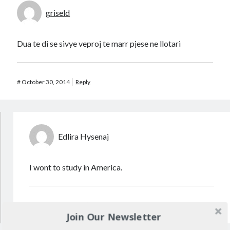
griseld
Dua te di se sivye veproj te marr pjese ne llotari
#
October 30, 2014
Reply
Edlira Hysenaj
I wont to study in America.
#
November 3, 2015
Reply
Join Our Newsletter