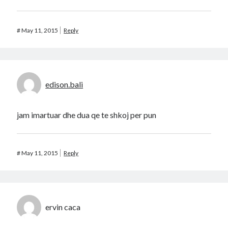
#
May 11, 2015
Reply
edison.bali
jam imartuar dhe dua qe te shkoj per pun
#
May 11, 2015
Reply
ervin caca