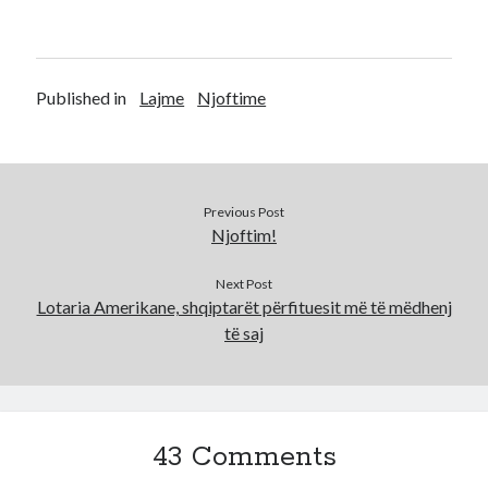
Published in
Lajme
Njoftime
Previous Post
Njoftim!
Next Post
Lotaria Amerikane, shqiptarët përfituesit më të mëdhenj
të saj
43 Comments