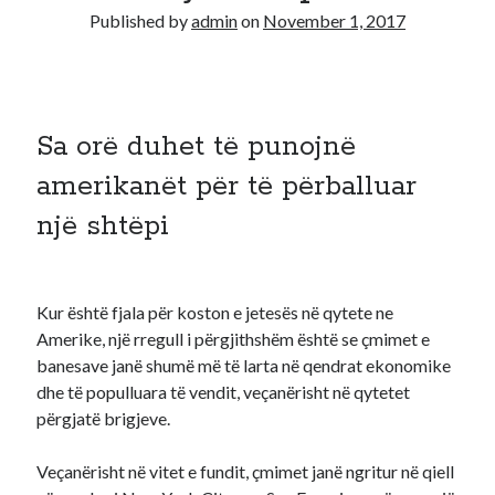
Published by
admin
on
November 1, 2017
Diana
on
Aplikoni Online
Viola
on
Shërbim aplikimesh per Lotarine amerikane online
Fabiola
on
Aplikoni Online
Ahmed Mohamed Ali
on
Llotaria amerikane bëhet me pagesë, 1
Sa orë duhet të punojnë
dollar aplikimi
Ahmed Mohamed Ali
on
Llotaria amerikane bëhet me pagesë, 1
amerikanët për të përballuar
dollar aplikimi
një shtëpi
Kur është fjala për koston e jetesës në qytete ne
Amerike, një rregull i përgjithshëm është se çmimet e
banesave janë shumë më të larta në qendrat ekonomike
dhe të populluara të vendit, veçanërisht në qytetet
përgjatë brigjeve.
Veçanërisht në vitet e fundit, çmimet janë ngritur në qiell