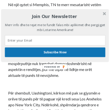
Në një qytet si Memphis, TN te merr mesatarisht vetëm
18.4 orë pune në muaj për të paguar kredine.
Kjo është
Join Our Newsletter
vetëm rreth 10% e të ardhurave mujore të familjes.
Merr info dhe te rejat me te fundit falas mbi aplikimet dhe pergjigjet
mbi Lotarine Amerikane!
Pabarazia pergjate bregdetit
Është interesante, megjithëse shpërndarjet bregdetare
kanë çmime të larta në krahasim me qytetet në mes të
Subscribe Now
vendit, ato dallojnë shumë kundër njëri-tjetrit. Kjo
mospërputhje nuk tregohet domosdoshmërisht në
POWERED BY
aspektin e renditjes, por më tepër në lidhje me orët
aktuale të punës të nevojshme.
Për shembull, Uashingtoni, kërkon më pak se gjysmën e
orëve të punës për të paguar një kredi sesa Los Anxhelos
apo New York City.
Ndërkohë, shpërndarja qendrore e