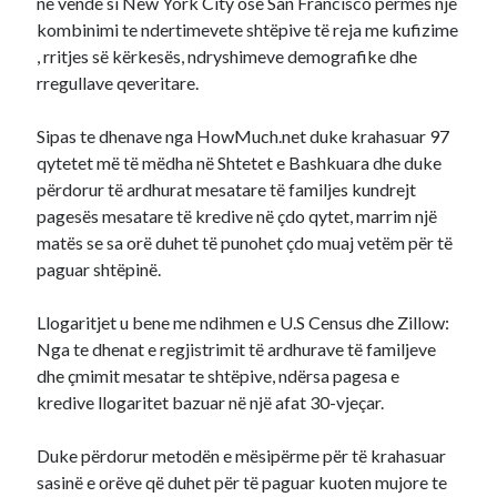
në vende si New York City ose San Francisco përmes një
kombinimi te ndertimevete shtëpive të reja me kufizime
, rritjes së kërkesës, ndryshimeve demografike dhe
rregullave qeveritare.
Sipas te dhenave nga HowMuch.net duke krahasuar 97
qytetet më të mëdha në Shtetet e Bashkuara dhe d
uke
përdorur të ardhurat mesatare të familjes kundrejt
pagesës mesatare të kredive në çdo qytet, marrim një
matës se sa orë duhet të punohet çdo muaj vetëm për të
paguar shtëpinë.
Llogaritjet u bene me ndihmen e U.S Census dhe Zillow:
Nga te dhenat e regjistrimit të ardhurave të familjeve
dhe çmimit mesatar te shtëpive, ndërsa pagesa e
kredive llogaritet bazuar në një afat 30-vjeçar.
Duke përdorur metodën e mësipërme për të krahasuar
sasinë e orëve që duhet për të paguar kuoten mujore te