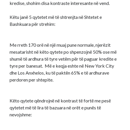
kredise, shohim disa kontraste interesante në vend.
Këtu janë 5 qytetet më të shtrenjta në Shtetet e
Bashkuara për strehim:
Me rreth 170 orë në një muaj pune normale, njerëzit
mesatarisht në këto qytete po shpenzojnë 50% ose më
shumë të ardhura të tyre vetëm për të paguar kredite e
tyre per banesat.
Më e keqja eshte në New York City
dhe Los Anxhelos, ku të paktën 65% e të ardhurave
perdoren per shtepite.
Këto qytete qëndrojnë në kontrast të fortë me pesë
qytetet më të lira të bazuara në orët e punës të
nevojshme
: