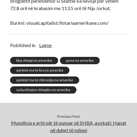
bregdetit perëndimor si Seattle ka nevoje per vetëm
72.8 orë në krahasim me 113.5 orë të Nju Jorkut.
Burimi: visualcapitalist/llotariaamerikane.com/
Published in
Lajme
blej shtepi ne amerike
pune ne amerike
qytetet me te lira ne amerike
qytetet me te shtrenjta ne amerike
sa kushtojne shtepite ne amerike
Previous Post
Mundësia e artë për të punuar në SHBA, avokati: Hapat
që duhet të ndiqni