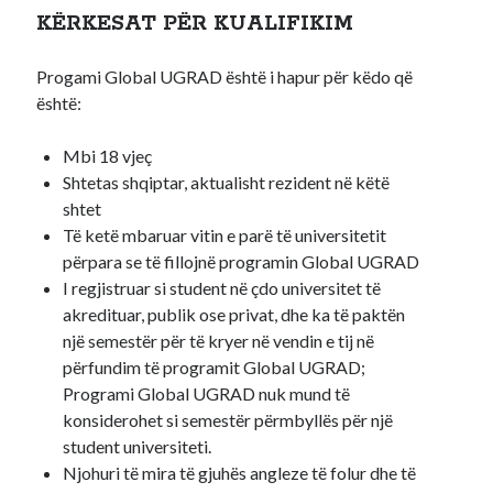
KËRKESAT PËR KUALIFIKIM
Progami Global UGRAD është i hapur për këdo që
është:
Mbi 18 vjeç
Shtetas shqiptar, aktualisht rezident në këtë
shtet
Të ketë mbaruar vitin e parë të universitetit
përpara se të fillojnë programin Global UGRAD
I regjistruar si student në çdo universitet të
akredituar, publik ose privat, dhe ka të paktën
një semestër për të kryer në vendin e tij në
përfundim të programit Global UGRAD;
Programi Global UGRAD nuk mund të
konsiderohet si semestër përmbyllës për një
student universiteti.
Njohuri të mira të gjuhës angleze të folur dhe të