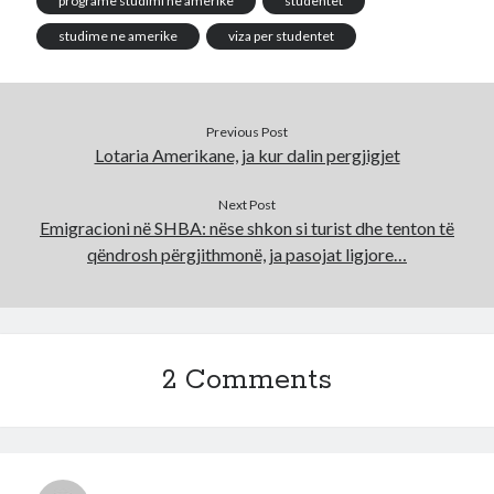
programe studimi ne amerike
studentet
studime ne amerike
viza per studentet
Previous Post
Lotaria Amerikane, ja kur dalin pergjigjet
Next Post
Emigracioni në SHBA: nëse shkon si turist dhe tenton të
qëndrosh përgjithmonë, ja pasojat ligjore…
2 Comments