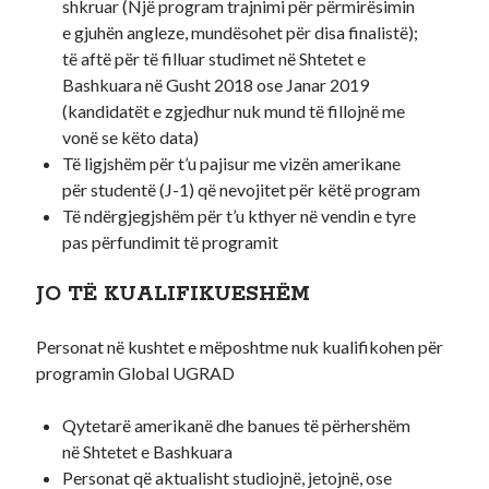
shkruar (Një program trajnimi për përmirësimin
e gjuhën angleze, mundësohet për disa finalistë);
të aftë për të filluar studimet në Shtetet e
Bashkuara në Gusht 2018 ose Janar 2019
(kandidatët e zgjedhur nuk mund të fillojnë me
vonë se këto data)
Të ligjshëm për t’u pajisur me vizën amerikane
për studentë (J-1) që nevojitet për këtë program
Të ndërgjegjshëm për t’u kthyer në vendin e tyre
pas përfundimit të programit
JO TË KUALIFIKUESHËM
Personat në kushtet e mëposhtme nuk kualifikohen për
programin Global UGRAD
Qytetarë amerikanë dhe banues të përhershëm
në Shtetet e Bashkuara
Personat që aktualisht studiojnë, jetojnë, ose