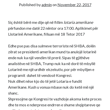
Published by
admin
on
November 22, 2017
Diana
on
Aplikoni Online
Viola
on
Shërbim aplikimesh per Lotarine amerikane online
Fabiola
on
Aplikoni Online
Siç është bërë me dije që në fillim
lotaria amerikane
Ahmed Mohamed Ali
on
Llotaria amerikane bëhet me pagesë, 1
përfundon me datë 22 nëntor ora 17:00. Aplikimet për
dollar aplikimi
Llotarinë Amerikane, filluan më 18 Tetor 2017
Ahmed Mohamed Ali
on
Llotaria amerikane bëhet me pagesë, 1
dollar aplikimi
Edhe pse pas disa sulmeve terroriste në SHBA, dolën
zërat se presidenti amerikan mund ta anulojë lotarinë
ende nuk ka një vendim të prerë. Sipas të gjithëve
analistëve në SHBA, Trump nuk ka në dorë të mbyllë
Lotarinë me një urdhër ekzekutiv, por për mbylljen e
programit duhet të vendosë Kongresi.
Nuk dihet nëse kjo do të jetë Lotaria e fundit
Amerikane. Kush u vonua mbase nuk do ketë më një
shanc.
Shpresojme qe Kongresi te vazhdoje akoma kete proces
dhe te mos e nderprese endrren e shume shqiptareve qe