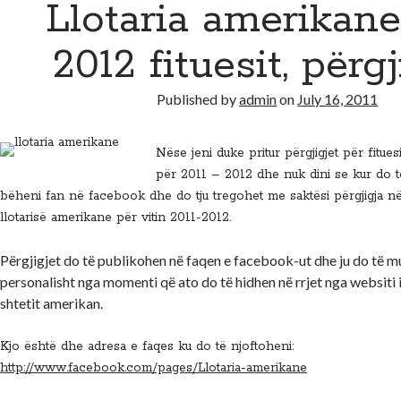
Llotaria amerikane
2012 fituesit, përgj
Published by
admin
on
July 16, 2011
Nëse jeni duke pritur përgjigjet për fitues
për 2011 – 2012 dhe nuk dini se kur do t
bëheni fan në facebook dhe do tju tregohet me saktësi përgjigja nës
llotarisë amerikane për vitin 2011-2012.
Përgjigjet do të publikohen në faqen e facebook-ut dhe ju do të m
personalisht nga momenti që ato do të hidhen në rrjet nga websiti 
shtetit amerikan.
Kjo është dhe adresa e faqes ku do të njoftoheni:
http://www.facebook.com/pages/Llotaria-amerikane