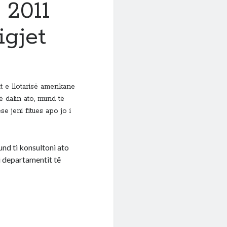
 2011
igjet
it e llotarisë amerikane
ë dalin ato, mund të
e jeni fitues apo jo i
und ti konsultoni ato
i departamentit të