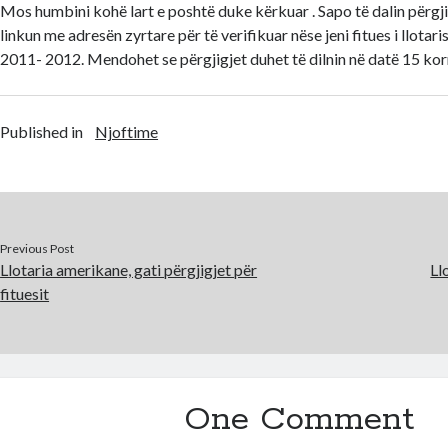
Mos humbini kohë lart e poshtë duke kërkuar . Sapo të dalin përgj
linkun me adresën zyrtare për të verifikuar nëse jeni fitues i llotar
2011- 2012. Mendohet se përgjigjet duhet të dilnin në datë 15 kor
Published in
Njoftime
Previous Post
Llotaria amerikane, gati përgjigjet për
Ll
fituesit
One Comment