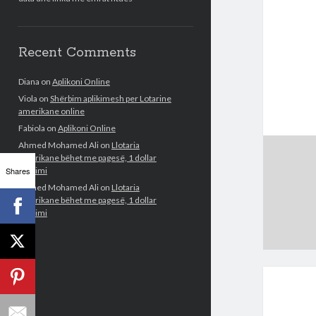
Recent Comments
Diana
on
Aplikoni Online
Viola
on
Shërbim aplikimesh per Lotarine
amerikane online
Fabiola
on
Aplikoni Online
Ahmed Mohamed Ali
on
Llotaria
amerikane bëhet me pagesë, 1 dollar
Shares
aplikimi
Ahmed Mohamed Ali
on
Llotaria
amerikane bëhet me pagesë, 1 dollar
aplikimi