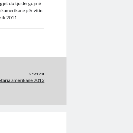
igjet do tju dërgojmë
isë amerikane për vitin
rik 2011.
Next Post
otaria amerikane 2013