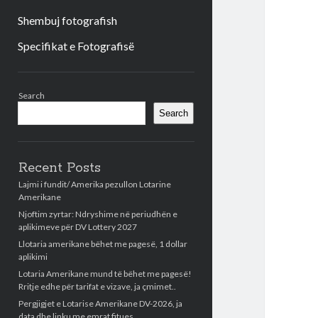
Shembuj fotografish
Specifikat e Fotografisë
Sidebar
Search
Search
Recent Posts
Lajmi i fundit/ Amerika pezullon Lotarine
Amerikane
Njoftim zyrtar: Ndryshime në periudhën e
aplikimeve për DV Lottery 2027
Llotaria amerikane bëhet me pagesë, 1 dollar
aplikimi
Lotaria Amerikane mund të bëhet me pagesë!
Rritje edhe për tarifat e vizave, ja çmimet..
Pergjigjet e Lotarise Amerikane DV-2026, ja
data dhe linku me emrat fitues