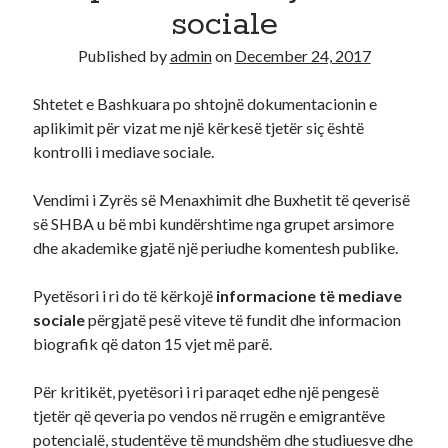
sociale
Diana
on
Aplikoni Online
Published by
admin
on
December 24, 2017
Viola
on
Shërbim aplikimesh per Lotarine amerikane online
Fabiola
on
Aplikoni Online
Shtetet e Bashkuara po shtojnë dokumentacionin e
Ahmed Mohamed Ali
on
Llotaria amerikane bëhet me pagesë, 1
aplikimit për vizat me një kërkesë tjetër siç është
dollar aplikimi
kontrolli i mediave sociale.
Ahmed Mohamed Ali
on
Llotaria amerikane bëhet me pagesë, 1
dollar aplikimi
Vendimi i Zyrës së Menaxhimit dhe Buxhetit të qeverisë
së SHBA u bë mbi kundërshtime nga grupet arsimore
dhe akademike gjatë një periudhe komentesh publike.
Pyetësori i ri do të kërkojë
informacione të mediave
sociale
përgjatë pesë viteve të fundit dhe informacion
biografik që daton 15 vjet më parë.
Për kritikët, pyetësori i ri paraqet edhe një pengesë
tjetër që qeveria po vendos në rrugën e emigrantëve
potencialë, studentëve të mundshëm dhe studiuesve dhe