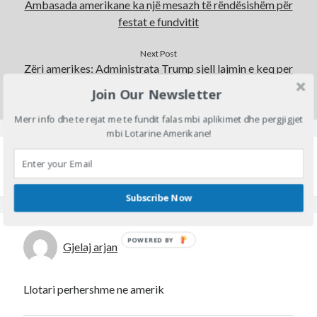
Ambasada amerikane ka një mesazh të rëndësishëm për
festat e fundvitit
Next Post
Zëri amerikes: Administrata Trump sjell lajmin e keq per
shqiptarët, nuk mund të ketë më..
Join Our Newsletter
Merr info dhe te rejat me te fundit falas mbi aplikimet dhe pergjigjet
mbi Lotarine Amerikane!
2 Comments
Subscribe Now
POWERED BY
Gjelaj arjan
Llotari perhershme ne amerik