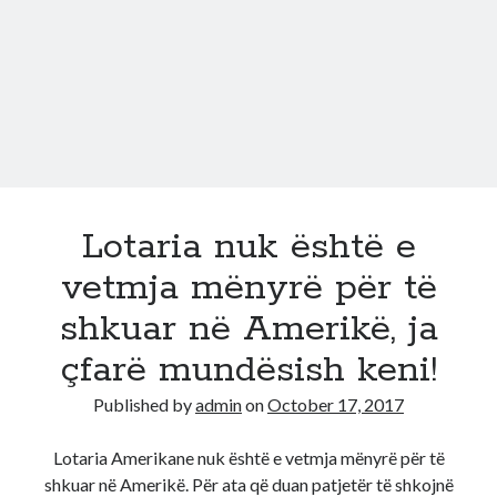
te
perqendroheni
gjate
intervistes
per
vize..
Lotaria nuk është e
vetmja mënyrë për të
shkuar në Amerikë, ja
çfarë mundësish keni!
Published by
admin
on
October 17, 2017
Lotaria Amerikane nuk është e vetmja mënyrë për të
shkuar në Amerikë. Për ata që duan patjetër të shkojnë