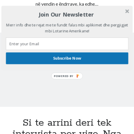
në vendin e ëndrrave, ka edhe…
Join Our Newsletter
Lotaria
Continue reading
nuk
Merr info dhe te rejat me te fundit falas mbi aplikimet dhe pergjigjet
mbi Lotarine Amerikane!
është
e
vetmja
mënyrë
Subscribe Now
për
të
shkuar
POWERED BY
në
Amerikë,
ja
çfarë
mundësish
keni!
Si te arrini deri tek