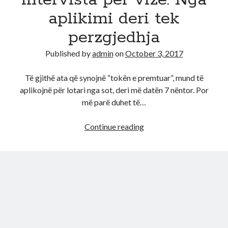
intervista per vize. Nga
aplikimi deri tek
perzgjedhja
Published by
admin
on
October 3, 2017
Të gjithë ata që synojnë “tokën e premtuar”, mund të
aplikojnë për lotari nga sot, deri më datën 7 nëntor. Por
më parë duhet të…
Si
Continue reading
te
arrini
deri
tek
intervista
per
vize.
Nga