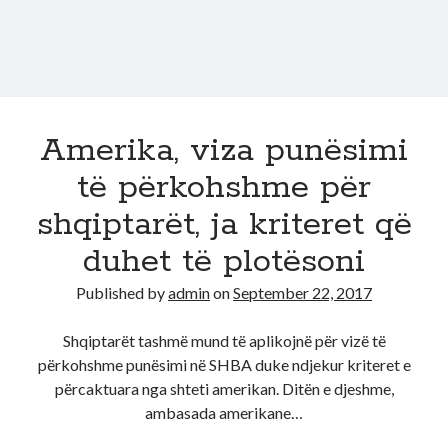
aplikimi
deri
tek
perzgjedhja
Amerika, viza punësimi
të përkohshme për
shqiptarët, ja kriteret që
duhet të plotësoni
Published by
admin
on
September 22, 2017
Shqiptarët tashmë mund të aplikojnë për vizë të
përkohshme punësimi në SHBA duke ndjekur kriteret e
përcaktuara nga shteti amerikan. Ditën e djeshme,
ambasada amerikane…