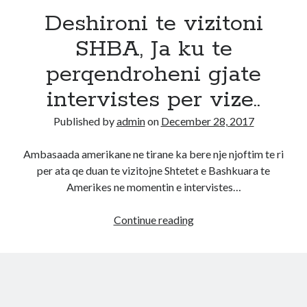
Deshironi te vizitoni
Diana
on
Aplikoni Online
SHBA, Ja ku te
Viola
on
Shërbim aplikimesh per Lotarine amerikane online
Fabiola
on
Aplikoni Online
perqendroheni gjate
Ahmed Mohamed Ali
on
Llotaria amerikane bëhet me pagesë, 1
dollar aplikimi
intervistes per vize..
Ahmed Mohamed Ali
on
Llotaria amerikane bëhet me pagesë, 1
dollar aplikimi
Published by
admin
on
December 28, 2017
Ambasaada amerikane ne tirane ka bere nje njoftim te ri
per ata qe duan te vizitojne Shtetet e Bashkuara te
Amerikes ne momentin e intervistes…
Deshironi
Continue reading
te
vizitoni
SHBA,
Ja
ku