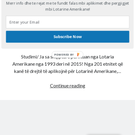
Merr info dhe te rejat me te fundit falas mbi aplikimet dhe pergjigjet
Ja sa shqiptarë fituan
mbi Lotarine Amerikane!
Diana
on
Aplikoni Online
Lotarine Amerikane nga
Viola
on
Shërbim aplikimesh per Lotarine amerikane online
Fabiola
on
Aplikoni Online
1993 deri në 2015!
Ahmed Mohamed Ali
on
Llotaria amerikane bëhet me pagesë, 1
Subscribe Now
dollar aplikimi
Published by
admin
on
November 4, 2017
Ahmed Mohamed Ali
on
Llotaria amerikane bëhet me pagesë, 1
dollar aplikimi
POWERED BY
Studimi/ Ja sa shqiptarë përfituan nga Lotaria
Amerikane nga 1993 deri në 2015! Nga 201 etnitet që
kanë të drejtë të aplikojnë për Lotarinë Amerikane,…
Ja
Continue reading
sa
shqiptarë
fituan
Lotarine
Amerikane
nga