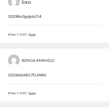
Ergys
20208m2gqlpla114
#
May 7, 2019
Reply
BENGA ANXHELO
20206SA4B57EUWAS
#
May 7, 2019
Reply