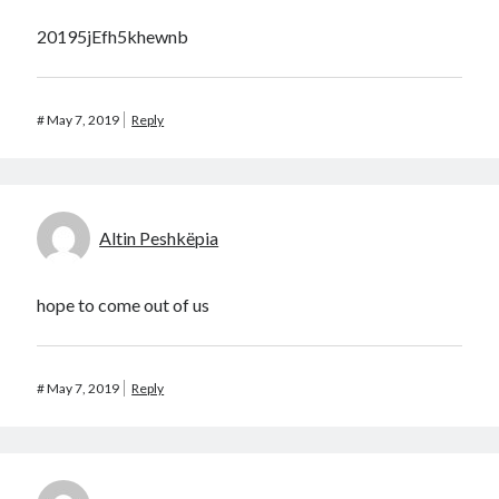
20195jEfh5khewnb
#
May 7, 2019
Reply
Altin Peshkëpia
hope to come out of us
#
May 7, 2019
Reply