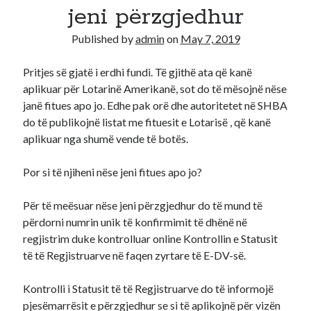
jeni përzgjedhur
Diana
on
Aplikoni Online
Published by
admin
on
May 7, 2019
Viola
on
Shërbim aplikimesh per Lotarine amerikane online
Fabiola
on
Aplikoni Online
Pritjes së gjatë i erdhi fundi. Të gjithë ata që kanë
Ahmed Mohamed Ali
on
Llotaria amerikane bëhet me pagesë, 1
aplikuar për Lotarinë Amerikanë, sot do të mësojnë nëse
dollar aplikimi
janë fitues apo jo. Edhe pak orë dhe autoritetet në SHBA
Ahmed Mohamed Ali
on
Llotaria amerikane bëhet me pagesë, 1
dollar aplikimi
do të publikojnë listat me fituesit e Lotarisë , që kanë
aplikuar nga shumë vende të botës.
Por si të njiheni nëse jeni fitues apo jo?
Për të meësuar nëse jeni përzgjedhur do të mund të
përdorni numrin unik të konfirmimit të dhënë në
regjistrim duke kontrolluar online Kontrollin e Statusit
të të Regjistruarve në faqen zyrtare të E-DV-së.
Kontrolli i Statusit të të Regjistruarve do të informojë
pjesëmarrësit e përzgjedhur se si të aplikojnë për vizën