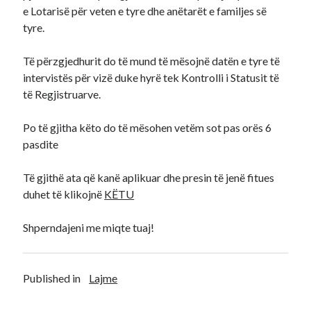
e Lotarisë për veten e tyre dhe anëtarët e familjes së
tyre.
Të përzgjedhurit do të mund të mësojnë datën e tyre të
intervistës për vizë duke hyrë tek Kontrolli i Statusit të
të Regjistruarve.
Po të gjitha këto do të mësohen vetëm sot pas orës 6
pasdite
Të gjithë ata që kanë aplikuar dhe presin të jenë fitues
duhet të klikojnë
KËTU
Shperndajeni me miqte tuaj!
Published in
Lajme