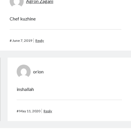
Agron Zagani
Chef kuzhine
#
June 7, 2019
Reply
orion
inshallah
#
May 11, 2020
Reply