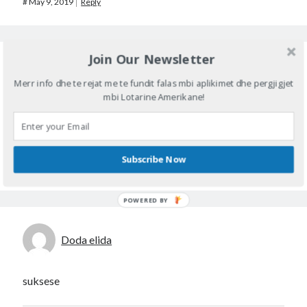
#
May 9, 2019
Reply
Join Our Newsletter
Xhuti Erion
Merr info dhe te rejat me te fundit falas mbi aplikimet dhe pergjigjet
mbi Lotarine Amerikane!
Thank you
Subscribe Now
#
May 10, 2019
Reply
Doda elida
suksese