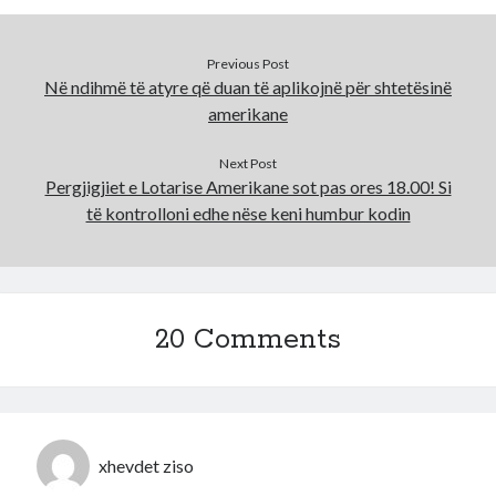
Previous Post
Në ndihmë të atyre që duan të aplikojnë për shtetësinë
amerikane
Next Post
Pergjigjiet e Lotarise Amerikane sot pas ores 18.00! Si
të kontrolloni edhe nëse keni humbur kodin
20 Comments
xhevdet ziso