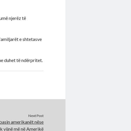
humë njerëz të
familjarët e shtetasve
e duhet të ndërpritet.
Next Post
basin amerikanët nëse
k vijnë më në Amerikë