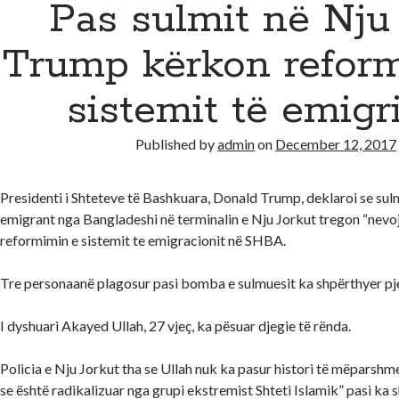
Pas sulmit në Nju 
Trump kërkon refor
sistemit të emigr
Published by
admin
on
December 12, 2017
Presidenti i Shteteve të Bashkuara, Donald Trump, deklaroi se su
emigrant nga Bangladeshi në terminalin e Nju Jorkut tregon “nevoj
reformimin e sistemit te emigracionit në SHBA.
Tre personaanë plagosur pasi bomba e sulmuesit ka shpërthyer pje
I dyshuari Akayed Ullah, 27 vjeç, ka pësuar djegie të rënda.
Policia e Nju Jorkut tha se Ullah nuk ka pasur histori të mëparshm
se është radikalizuar nga grupi ekstremist Shteti Islamik” pasi ka