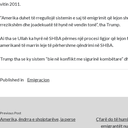
vitin 2011.
“Amerika duhet të rregullojë sistemin e saj të emigrimit që lejon s
rrezikshëm dhe joadekuatë të hynë në vendin tonë”, tha Trump.
Ai tha se Ullah ka hyrë në SHBA përmes një procesi ligjor që lejon 
amerikanë të marrin leje të përhershme qëndrimi në SHBA.
Trump tha se ky sistem “bie në konflikt me sigurinë kombëtare” dh
Published in
Emigracion
Previous Post
Amerika, ëndrra e shqiptarëve, ja perse
Çfarë do të hum
emigrantët nu