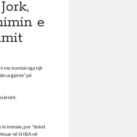
Jork,
mimin e
imit
lmi me bombë nga një
ën urgjente” pë
sërisht.
e kriminale, por “duket
 shkuar në SHBA në