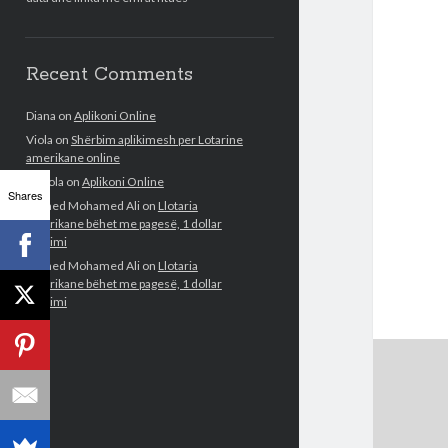
Recent Comments
Diana
on
Aplikoni Online
Viola
on
Shërbim aplikimesh per Lotarine
amerikane online
Fabiola
on
Aplikoni Online
Shares
Ahmed Mohamed Ali
on
Llotaria
amerikane bëhet me pagesë, 1 dollar
aplikimi
Ahmed Mohamed Ali
on
Llotaria
amerikane bëhet me pagesë, 1 dollar
aplikimi