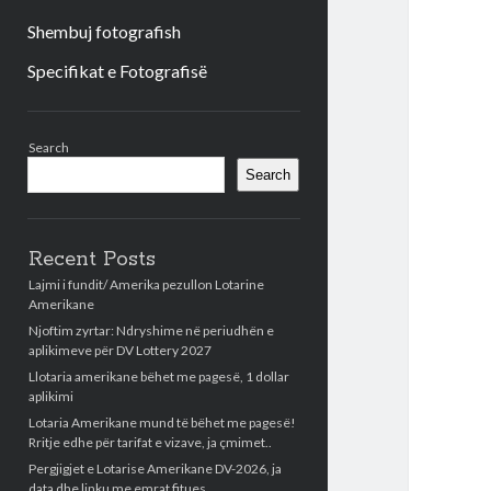
Shembuj fotografish
Specifikat e Fotografisë
Sidebar
Search
Search
Recent Posts
Lajmi i fundit/ Amerika pezullon Lotarine
Amerikane
Njoftim zyrtar: Ndryshime në periudhën e
aplikimeve për DV Lottery 2027
Llotaria amerikane bëhet me pagesë, 1 dollar
aplikimi
Lotaria Amerikane mund të bëhet me pagesë!
Rritje edhe për tarifat e vizave, ja çmimet..
Pergjigjet e Lotarise Amerikane DV-2026, ja
data dhe linku me emrat fitues