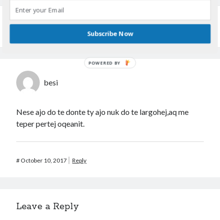
One Comment
Subscribe Now
POWERED BY
besi
Nese ajo do te donte ty ajo nuk do te largohej,aq me
teper pertej oqeanit.
#
October 10, 2017
Reply
Leave a Reply