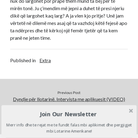
nuk do largohet por prapë them mund ta bëj për të
mirën tonë. Ju ç’mendim më jepni a duhet të presi njeriu
dikë që largohet kaq larg? A ja vlen kjo pritje? Unë jam
vërtetë në dilemë mes asaj që ta vazhdoj këtë fejesë apo
ta ndërpres dhe të kërkoj një femër tjetër që ta kem
pranë ne jeten time.
Published in
Extra
Previous Post
Dyndje për llotarinë. Intervista me aplikuesit (VIDEO)
Join Our Newsletter
Next Post
Mes të fejuarit dhe Amerikës. Ajo zgjodhi..
Merr info dhe te rejat me te fundit falas mbi aplikimet dhe pergjigjet
mbi Lotarine Amerikane!