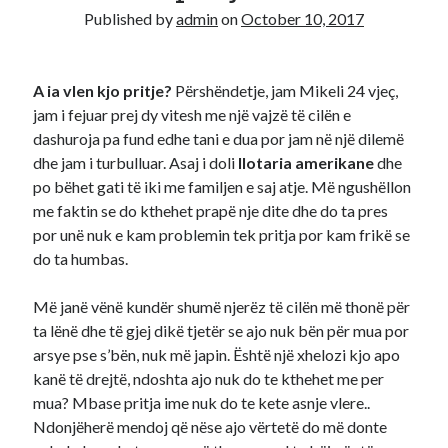
Published by
admin
on
October 10, 2017
Diana
on
Aplikoni Online
Viola
on
Shërbim aplikimesh per Lotarine amerikane online
Fabiola
on
Aplikoni Online
A ia vlen kjo pritje?
Përshëndetje, jam Mikeli 24 vjeç,
Ahmed Mohamed Ali
on
Llotaria amerikane bëhet me pagesë, 1
jam i fejuar prej dy vitesh me një vajzë të cilën e
dollar aplikimi
dashuroja pa fund edhe tani e dua por jam në një dilemë
Ahmed Mohamed Ali
on
Llotaria amerikane bëhet me pagesë, 1
dhe jam i turbulluar. Asaj i doli
llotaria amerikane
dhe
dollar aplikimi
po bëhet gati të iki me familjen e saj atje. Më ngushëllon
me faktin se do kthehet prapë nje dite dhe do ta pres
por unë nuk e kam problemin tek pritja por kam frikë se
do ta humbas.
Më janë vënë kundër shumë njerëz të cilën më thonë për
ta lënë dhe të gjej dikë tjetër se ajo nuk bën për mua por
arsye pse s’bën, nuk më japin. Është një xhelozi kjo apo
kanë të drejtë, ndoshta ajo nuk do te kthehet me per
mua? Mbase pritja ime nuk do te kete asnje vlere..
Ndonjëherë mendoj që nëse ajo vërtetë do më donte