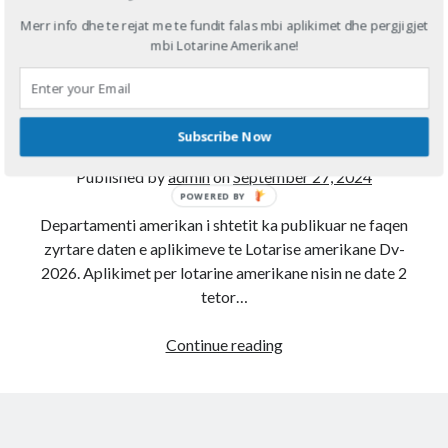
Llotaria amerikane DV-
Merr info dhe te rejat me te fundit falas mbi aplikimet dhe pergjigjet
Diana
on
Aplikoni Online
mbi Lotarine Amerikane!
2026 del data zyrtare, ja
Viola
on
Shërbim aplikimesh per Lotarine amerikane online
Fabiola
on
Aplikoni Online
kur nisin aplikimet ne
Ahmed Mohamed Ali
on
Llotaria amerikane bëhet me pagesë, 1
dollar aplikimi
muajin tetor 2024..
Subscribe Now
Ahmed Mohamed Ali
on
Llotaria amerikane bëhet me pagesë, 1
dollar aplikimi
Published by
admin
on
September 27, 2024
POWERED BY
Departamenti amerikan i shtetit ka publikuar ne faqen
zyrtare daten e aplikimeve te Lotarise amerikane Dv-
2026. Aplikimet per lotarine amerikane nisin ne date 2
tetor…
Llotaria
Continue reading
amerikane
DV-
2026
del