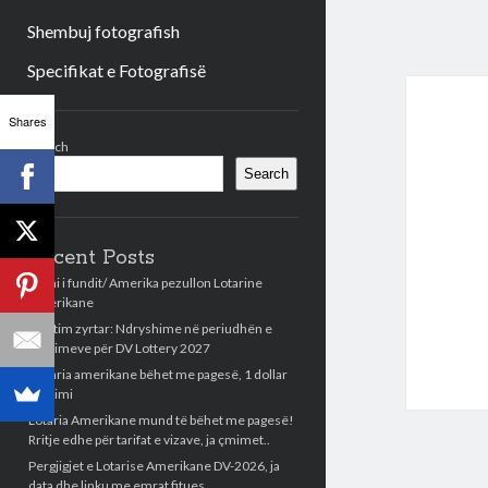
Shembuj fotografish
Specifikat e Fotografisë
Sidebar
Shares
Search
Search
Recent Posts
Lajmi i fundit/ Amerika pezullon Lotarine
Amerikane
Njoftim zyrtar: Ndryshime në periudhën e
aplikimeve për DV Lottery 2027
Llotaria amerikane bëhet me pagesë, 1 dollar
aplikimi
Lotaria Amerikane mund të bëhet me pagesë!
Rritje edhe për tarifat e vizave, ja çmimet..
Pergjigjet e Lotarise Amerikane DV-2026, ja
data dhe linku me emrat fitues