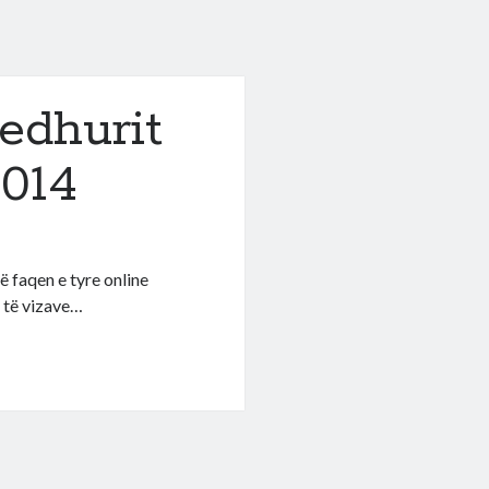
edhurit
2014
 faqen e tyre online
t të vizave…
t