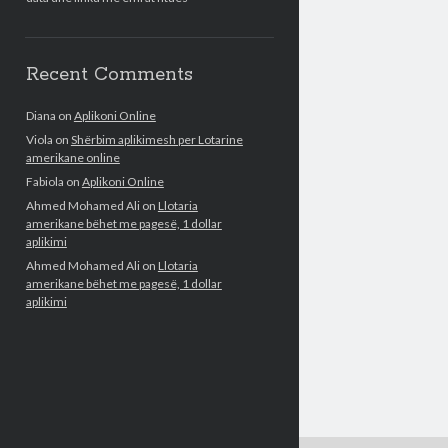
Recent Comments
Diana
on
Aplikoni Online
Viola
on
Shërbim aplikimesh per Lotarine
amerikane online
Fabiola
on
Aplikoni Online
Ahmed Mohamed Ali
on
Llotaria
amerikane bëhet me pagesë, 1 dollar
aplikimi
Ahmed Mohamed Ali
on
Llotaria
amerikane bëhet me pagesë, 1 dollar
aplikimi