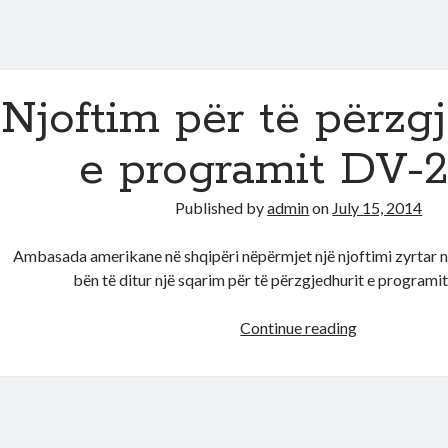
Njoftim për të përzgj
e programit DV-
Published by
admin
on
July 15, 2014
Ambasada amerikane në shqipëri nëpërmjet një njoftimi zyrtar në
bën të ditur një sqarim për të përzgjedhurit e programi
Njoftim
Continue reading
për
të
përzgjedhuri
e
programit