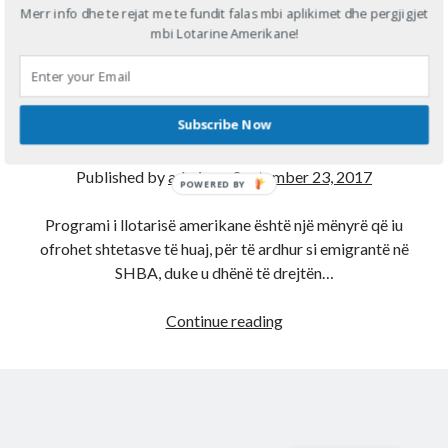
Merr info dhe te rejat me te fundit falas mbi aplikimet dhe pergjigjet
Avokati amerikan: Si ta
mbi Lotarine Amerikane!
Diana
on
Aplikoni Online
plotësoni lotarinë
Viola
on
Shërbim aplikimesh per Lotarine amerikane online
Fabiola
on
Aplikoni Online
amerikane ne menyre
Ahmed Mohamed Ali
on
Llotaria amerikane bëhet me pagesë, 1
Subscribe Now
dollar aplikimi
korrekte
Ahmed Mohamed Ali
on
Llotaria amerikane bëhet me pagesë, 1
dollar aplikimi
Published by
admin
on
September 23, 2017
POWERED BY
Programi i llotarisë amerikane është një mënyrë që iu
ofrohet shtetasve të huaj, për të ardhur si emigrantë në
SHBA, duke u dhënë të drejtën…
Avokati
Continue reading
amerikan:
Si
ta
plotësoni
lotarinë