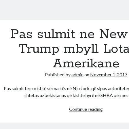
Pas sulmit ne New 
Trump mbyll Lota
Amerikane
Published by
admin
on
November 1, 2017
Pas sulmit terrorist të së martës në Nju Jork, që sipas autoritet
shtetas uzbekistanas që kishte hyrë në SHBA përmes
Pas
Continue reading
sulmit
ne