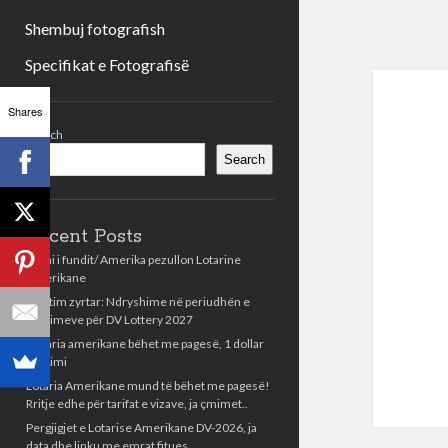
Shembuj fotografish
Specifikat e Fotografisë
Sidebar
Shares
Search
Search
Recent Posts
Lajmi i fundit/ Amerika pezullon Lotarine
Amerikane
Njoftim zyrtar: Ndryshime në periudhën e
aplikimeve për DV Lottery 2027
Llotaria amerikane bëhet me pagesë, 1 dollar
aplikimi
Lotaria Amerikane mund të bëhet me pagesë!
Rritje edhe për tarifat e vizave, ja çmimet..
Pergjigjet e Lotarise Amerikane DV-2026, ja
data dhe linku me emrat fitues