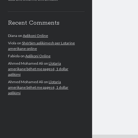
Recent Comments
Diana
on
Aplikoni Online
Viola
on
Shërbim aplikimesh per Lotarine
amerikane online
Fabiola
on
Aplikoni Online
Ahmed Mohamed Ali
on
Llotaria
amerikane bëhet me pagesë, 1 dollar
aplikimi
Ahmed Mohamed Ali
on
Llotaria
amerikane bëhet me pagesë, 1 dollar
aplikimi