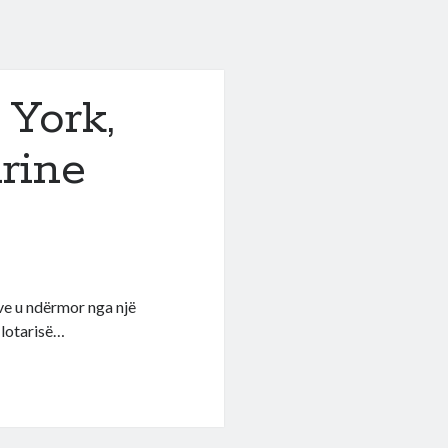
York,
rine
eve u ndërmor nga një
 lotarisë…