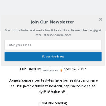
e
preken
Join Our Newsletter
Merr info dhe te rejat me te fundit falas mbi aplikimet dhe pergjigjet
mbi Lotarine Amerikane!
Korçarja që realizoi për
herë të dytë ëndrrën e
Subscribe Now
saj në Amerikë
Published by
admin
on
October 16, 2017
POWERED BY
Daniela Samara, për të dytën herë bëri realitet ëndrrën e
saj, kur javën e fundit të nëntorit, hapi sallonin e saj të
dytë të bukurisë…
Korçarja
Continue reading