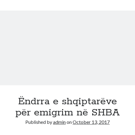
që
realizoi
për
herë
të
dytë
ëndrrën
e
saj
në
Amerikë
Ëndrra e shqiptarëve
për emigrim në SHBA
Published by
admin
on
October 13, 2017