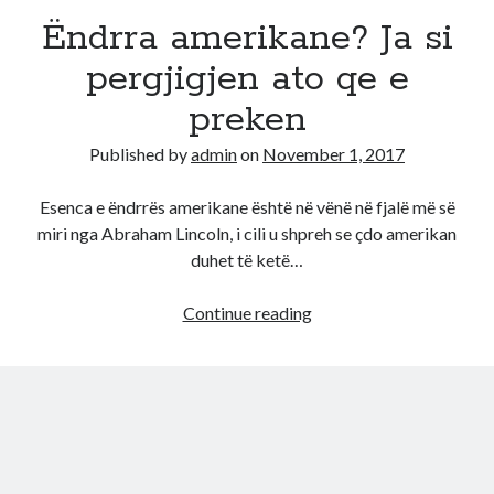
Ëndrra amerikane? Ja si
Diana
on
Aplikoni Online
pergjigjen ato qe e
Viola
on
Shërbim aplikimesh per Lotarine amerikane online
Fabiola
on
Aplikoni Online
preken
Ahmed Mohamed Ali
on
Llotaria amerikane bëhet me pagesë, 1
dollar aplikimi
Published by
admin
on
November 1, 2017
Ahmed Mohamed Ali
on
Llotaria amerikane bëhet me pagesë, 1
dollar aplikimi
Esenca e ëndrrës amerikane është në vënë në fjalë më së
miri nga Abraham Lincoln, i cili u shpreh se çdo amerikan
duhet të ketë…
Ëndrra
Continue reading
amerikane?
Ja
si
pergjigjen
ato
qe