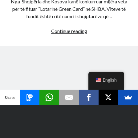
Nga Shqipëria dhe Kosova kanë konkurruar mijëra veta
për të fituar “Lotarinë Green Card” në SHBA. Viteve të
fundit është rritë numri i shqiptarëve që…
Ëndrra
Continue reading
e
shqiptarëve
për
emigrim
në
SHBA
English
Shares
Author WordPress Theme
by Compete Themes