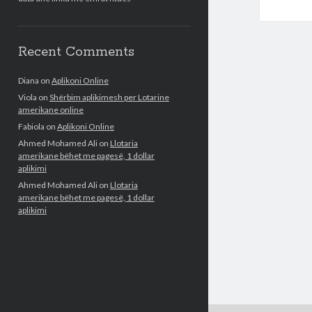
Recent Comments
Diana
on
Aplikoni Online
Viola
on
Shërbim aplikimesh per Lotarine
amerikane online
Fabiola
on
Aplikoni Online
Ahmed Mohamed Ali
on
Llotaria
amerikane bëhet me pagesë, 1 dollar
aplikimi
Ahmed Mohamed Ali
on
Llotaria
amerikane bëhet me pagesë, 1 dollar
aplikimi