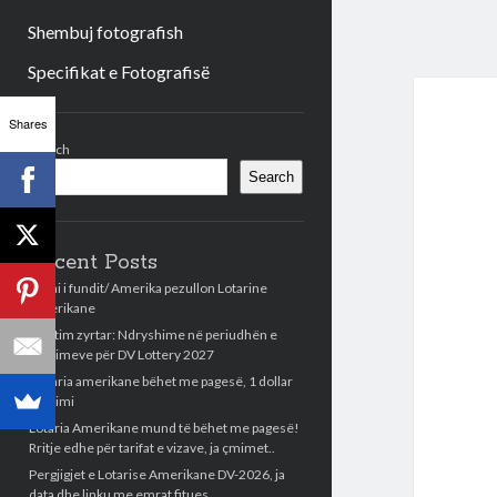
Shembuj fotografish
Specifikat e Fotografisë
Sidebar
Shares
Search
Search
Recent Posts
Lajmi i fundit/ Amerika pezullon Lotarine
Amerikane
Njoftim zyrtar: Ndryshime në periudhën e
aplikimeve për DV Lottery 2027
Llotaria amerikane bëhet me pagesë, 1 dollar
aplikimi
Lotaria Amerikane mund të bëhet me pagesë!
Rritje edhe për tarifat e vizave, ja çmimet..
Pergjigjet e Lotarise Amerikane DV-2026, ja
data dhe linku me emrat fitues