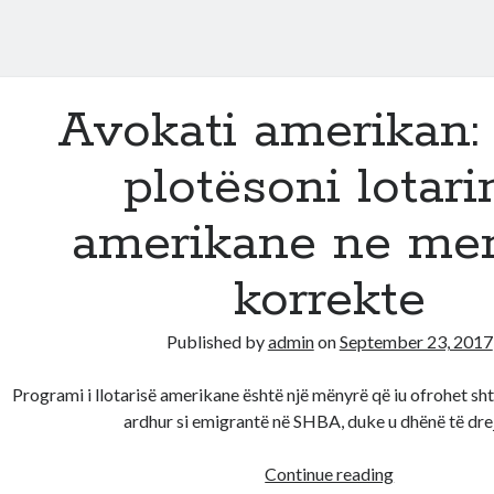
Avokati amerikan: 
plotësoni lotari
amerikane ne me
korrekte
Published by
admin
on
September 23, 2017
Programi i llotarisë amerikane është një mënyrë që iu ofrohet shte
ardhur si emigrantë në SHBA, duke u dhënë të dr
Avokati
Continue reading