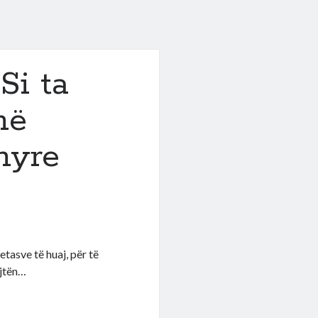
Si ta
në
nyre
tasve të huaj, për të
ejtën…