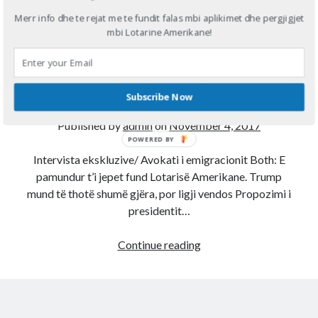
Ekskluzive/Avokati
Merr info dhe te rejat me te fundit falas mbi aplikimet dhe pergjigjet
Diana
on
Aplikoni Online
mbi Lotarine Amerikane!
amerikan: Lotaria
Viola
on
Shërbim aplikimesh per Lotarine amerikane online
Fabiola
on
Aplikoni Online
amerikane e pamundur
Ahmed Mohamed Ali
on
Llotaria amerikane bëhet me pagesë, 1
dollar aplikimi
te mbyllet
Subscribe Now
Ahmed Mohamed Ali
on
Llotaria amerikane bëhet me pagesë, 1
dollar aplikimi
Published by
admin
on
November 4, 2017
POWERED BY
Intervista ekskluzive/ Avokati i emigracionit Both: E
pamundur t’i jepet fund Lotarisë Amerikane. Trump
mund të thotë shumë gjëra, por ligji vendos Propozimi i
presidentit…
Ekskluzive/Avokati
Continue reading
amerikan:
Lotaria
amerikane
e