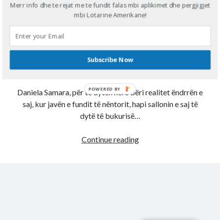
Merr info dhe te rejat me te fundit falas mbi aplikimet dhe pergjigjet
Korçarja që realizoi për
mbi Lotarine Amerikane!
Diana
on
Aplikoni Online
herë të dytë ëndrrën e
Viola
on
Shërbim aplikimesh per Lotarine amerikane online
Fabiola
on
Aplikoni Online
saj në Amerikë
Ahmed Mohamed Ali
on
Llotaria amerikane bëhet me pagesë, 1
Subscribe Now
dollar aplikimi
Published by
admin
on
October 16, 2017
Ahmed Mohamed Ali
on
Llotaria amerikane bëhet me pagesë, 1
dollar aplikimi
POWERED BY
Daniela Samara, për të dytën herë bëri realitet ëndrrën e
saj, kur javën e fundit të nëntorit, hapi sallonin e saj të
dytë të bukurisë…
Korçarja
Continue reading
që
realizoi
për
herë
të
dytë